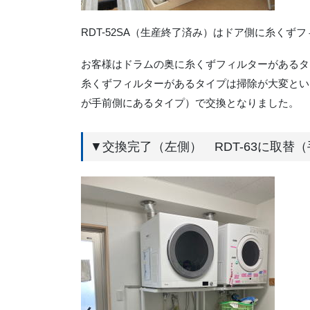
RDT-52SA（生産終了済み）はドア側に糸く
お客様はドラムの奥に糸くずフィルターがあるタ
糸くずフィルターがあるタイプは掃除が大変という
が手前側にあるタイプ）で交換となりました。
▼交換完了（左側） RDT-63に取