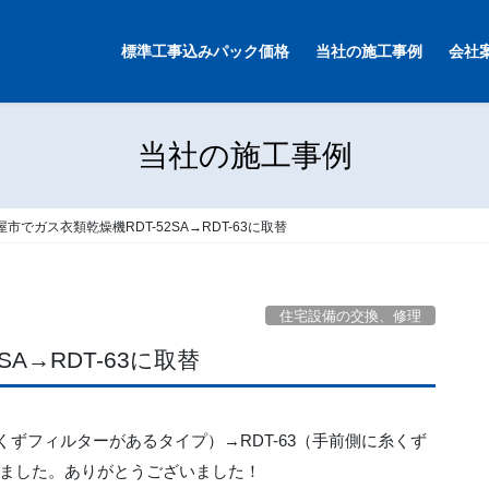
標準工事込みパック価格
当社の施工事例
会社
当社の施工事例
屋市でガス衣類乾燥機RDT-52SA→RDT-63に取替
住宅設備の交換、修理
A→RDT-63に取替
糸くずフィルターがあるタイプ）→RDT-63（手前側に糸くず
ました。ありがとうございました！