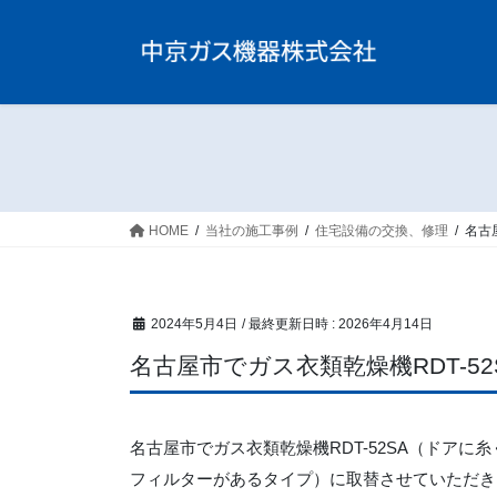
コ
ナ
ン
ビ
テ
ゲ
ン
ー
ツ
シ
へ
ョ
ス
ン
キ
に
ッ
移
HOME
当社の施工事例
住宅設備の交換、修理
名古
プ
動
2024年5月4日
/ 最終更新日時 :
2026年4月14日
名古屋市でガス衣類乾燥機RDT-52S
名古屋市でガス衣類乾燥機RDT-52SA（ドアに
フィルターがあるタイプ）に取替させていただき