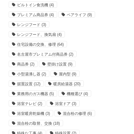
ビルトイン食洗機
(4)
プレミアム商品券
(4)
ペアライフ
(9)
レンジフード
(3)
レンジフード、換気扇
(4)
住宅設備の交換、修理
(64)
名古屋市プレミアム付商品券
(2)
商品券
(2)
壁掛け設置
(9)
小型湯沸し器
(2)
屋内型
(9)
据置設置
(12)
暖房給湯器
(20)
業務用のガス機器
(5)
機種選び
(4)
浴室テレビ
(2)
浴室ドア
(3)
浴室暖房乾燥機
(3)
混合栓の修理
(6)
混合栓の取替、交換
(18)
特殊な工事
(4)
特殊設置
(2)