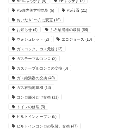
BF式ふろがま
(4)
FEふろがま
(2)
PS扉内後方排気型
(6)
PS設置
(21)
おいだき1つ穴に変更
(16)
お知らせ
(4)
ふろ給湯器の取替
(68)
ウォシュレット
(2)
エコジョーズ
(13)
ガスコック、ガス元栓
(12)
ガステーブルコンロ
(3)
ガステーブルコンロの交換
(3)
ガス給湯器の交換
(49)
ガス衣類乾燥機
(13)
コンロ部分だけ交換
(11)
トイレの修理
(3)
ビルトインオーブン
(5)
ビルトインコンロの取替、交換
(47)