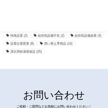
据置設置
(12)
暖房給湯器
(20)
業務用のガス機器
(5)
機種選び
(4)
浴室テレビ
(2)
浴室ドア
(3)
浴室暖房乾燥機
(3)
混合栓の修理
(6)
混合栓の取替、交換
(18)
特殊な工事
(4)
特殊設置
(2)
給排気設備不良
(2)
給排気設備改善
(3)
設置位置変更
(8)
買い替え専用品
(14)
貸出用給湯器仮設
(25)
お問い合わせ
ご依頼・ご質問などお気軽にお問い合わせください！