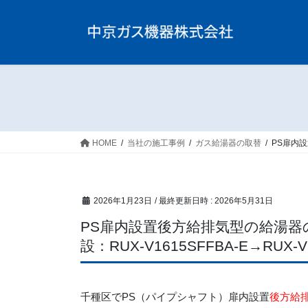
コ
ナ
ン
ビ
テ
ゲ
ン
ー
ツ
シ
へ
ョ
ス
ン
キ
に
ッ
移
HOME
当社の施工事例
ガス給湯器の取替
PS扉内設
プ
動
2026年1月23日
/ 最終更新日時 :
2026年5月31日
PS扉内設置後方給排気型の給湯
設：RUX-V1615SFFBA-E→RUX-
千種区でPS（パイプシャフト）扉内設置
後方給