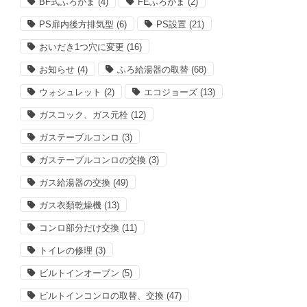
BF式ふろがま
(4)
FEふろがま
(2)
PS扉内後方排気型
(6)
PS設置
(21)
おいだき1つ穴に変更
(16)
お知らせ
(4)
ふろ給湯器の取替
(68)
ウォシュレット
(2)
エコジョーズ
(13)
ガスコック、ガス元栓
(12)
ガステーブルコンロ
(3)
ガステーブルコンロの交換
(3)
ガス給湯器の交換
(49)
ガス衣類乾燥機
(13)
コンロ部分だけ交換
(11)
トイレの修理
(3)
ビルトインオーブン
(5)
ビルトインコンロの取替、交換
(47)